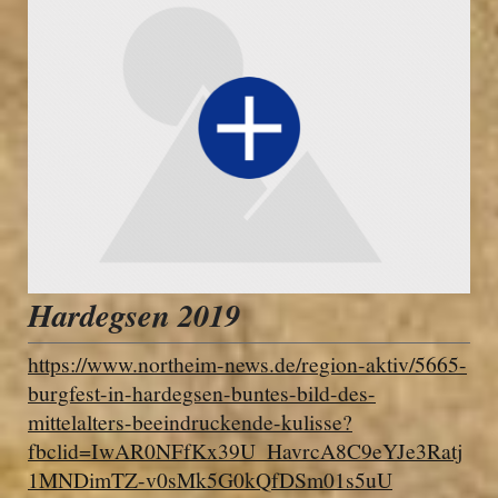
Hardegsen 2019
https://www.northeim-news.de/region-aktiv/5665-
burgfest-in-hardegsen-buntes-bild-des-
mittelalters-beeindruckende-kulisse?
fbclid=IwAR0NFfKx39U_HavrcA8C9eYJe3Ratj
1MNDimTZ-v0sMk5G0kQfDSm01s5uU