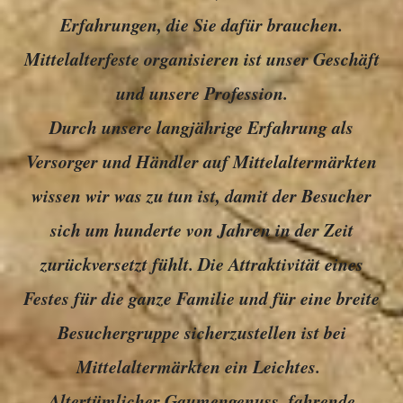
Erfahrungen, die Sie dafür brauchen.
Mittelalterfeste organisieren ist unser Geschäft
und unsere Profession.
Durch unsere langjährige Erfahrung als
Versorger und Händler auf Mittelaltermärkten
wissen wir was zu tun ist, damit der Besucher
sich um hunderte von Jahren in der Zeit
zurückversetzt fühlt. Die Attraktivität eines
Festes für die ganze Familie und für eine breite
Besuchergruppe sicherzustellen ist bei
Mittelaltermärkten ein Leichtes.
Altertümlicher Gaumengenuss, fahrende