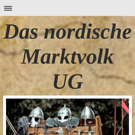
Das nordische
Marktvolk
UG