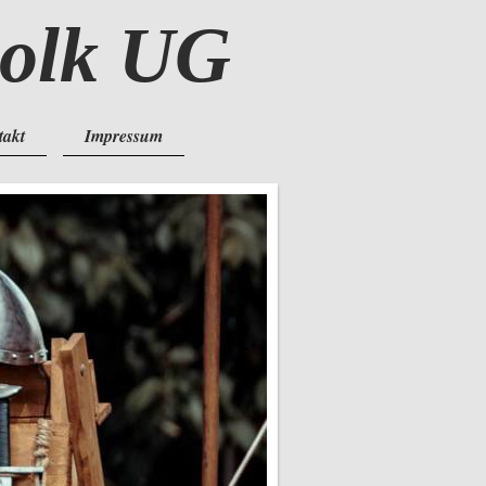
volk UG
takt
Impressum