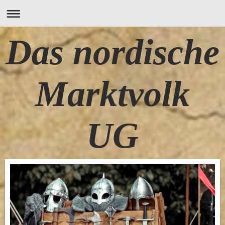
Das nordische
Marktvolk
UG