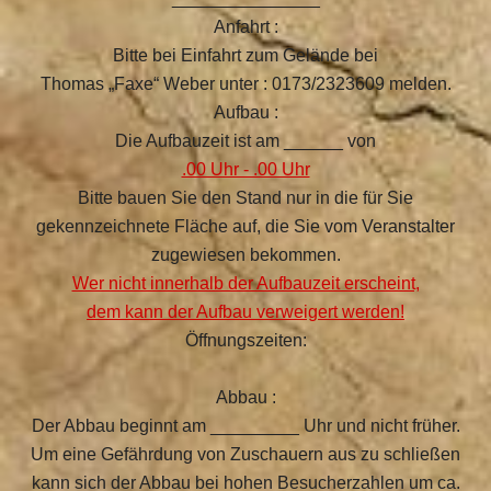
Anfahrt :
Bitte bei Einfahrt zum Gelände bei
Thomas „Faxe“ Weber unter : 0173/2323609 melden.
Aufbau :
Die Aufbauzeit ist am ______ von
.00 Uhr - .00 Uhr
Bitte bauen Sie den Stand nur in die für Sie
gekennzeichnete Fläche auf, die Sie vom Veranstalter
zugewiesen bekommen.
Wer nicht innerhalb der Aufbauzeit erscheint,
dem kann der Aufbau verweigert werden!
Öffnungszeiten:
Abbau :
Der Abbau beginnt am _________ Uhr und nicht früher.
Um eine Gefährdung von Zuschauern aus zu schließen
kann sich der Abbau bei hohen Besucherzahlen um ca.